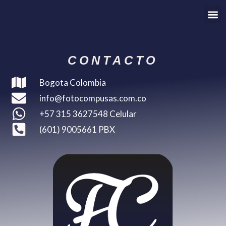
Me
CONTACTO
Bogota Colombia
info@fotocompusas.com.co
+57 315 3627548 Celular
(601) 9005661 PBX