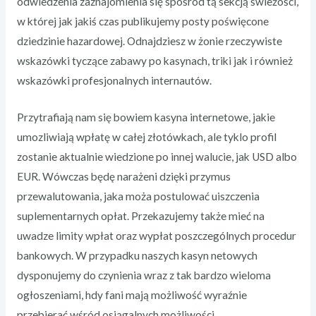
odwiedzenia zaznajomienia się spośród tą sekcją świeżości,
w której jak jakiś czas publikujemy posty poświęcone
dziedzinie hazardowej. Odnajdziesz w żonie rzeczywiste
wskazówki tyczące zabawy po kasynach, triki jak i również
wskazówki profesjonalnych internautów.
Przytrafiają nam się bowiem kasyna internetowe, jakie
umozliwiają wpłatę w całej złotówkach, ale tyklo profil
zostanie aktualnie wiedzione po innej walucie, jak USD albo
EUR. Wówczas będę narażeni dzięki przymus
przewalutowania, jaka moża postulować uiszczenia
suplementarnych opłat. Przekazujemy także mieć na
uwadze limity wpłat oraz wypłat poszczególnych procedur
bankowych. W przypadku naszych kasyn netowych
dysponujemy do czynienia wraz z tak bardzo wieloma
ogłoszeniami, hdy fani mają możliwość wyraźnie
przebierać wśród osiągalnych możliwości.