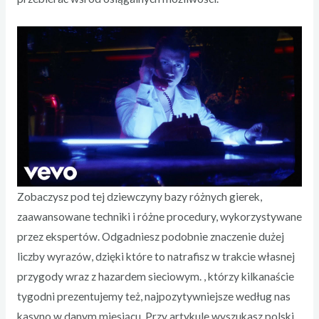
Zobaczysz pod tej dziewczyny bazy różnych gierek,
zaawansowane techniki i różne procedury, wykorzystywane
przez ekspertów. Odgadniesz podobnie znaczenie dużej
liczby wyrazów, dzięki które to natrafisz w trakcie własnej
przygody wraz z hazardem sieciowym. , którzy kilkanaście
tygodni prezentujemy też, najpozytywniejsze według nas
kasyno w danym miesiącu. Przy artykule wyszukasz polski