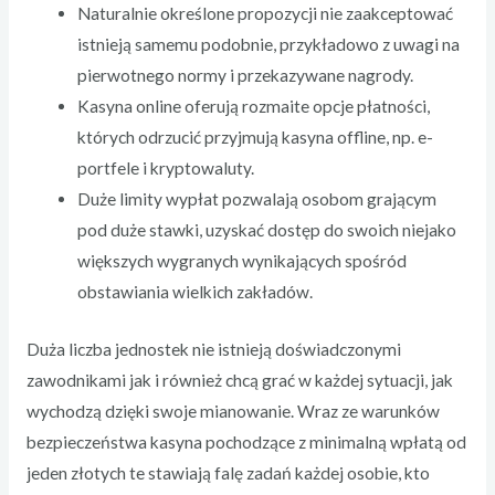
Naturalnie określone propozycji nie zaakceptować
istnieją samemu podobnie, przykładowo z uwagi na
pierwotnego normy i przekazywane nagrody.
Kasyna online oferują rozmaite opcje płatności,
których odrzucić przyjmują kasyna offline, np. e-
portfele i kryptowaluty.
Duże limity wypłat pozwalają osobom grającym
pod duże stawki, uzyskać dostęp do swoich niejako
większych wygranych wynikających spośród
obstawiania wielkich zakładów.
Duża liczba jednostek nie istnieją doświadczonymi
zawodnikami jak i również chcą grać w każdej sytuacji, jak
wychodzą dzięki swoje mianowanie. Wraz ze warunków
bezpieczeństwa kasyna pochodzące z minimalną wpłatą od
jeden złotych te stawiają falę zadań każdej osobie, kto