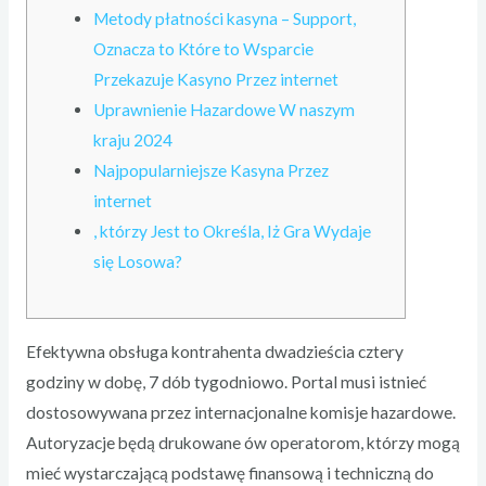
Metody płatności kasyna – Support,
Oznacza to Które to Wsparcie
Przekazuje Kasyno Przez internet
Uprawnienie Hazardowe W naszym
kraju 2024
Najpopularniejsze Kasyna Przez
internet
, którzy Jest to Określa, Iż Gra Wydaje
się Losowa?
Efektywna obsługa kontrahenta dwadzieścia cztery
godziny w dobę, 7 dób tygodniowo. Portal musi istnieć
dostosowywana przez internacjonalne komisje hazardowe.
Autoryzacje będą drukowane ów operatorom, którzy mogą
mieć wystarczającą podstawę finansową i techniczną do