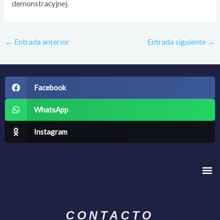
demonstracyjnej.
←
Entrada anterior
Entrada siguiente
→
Facebook
WhatsApp
Instagram
Me
CONTACTO