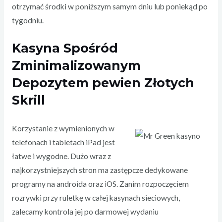
otrzymać środki w poniższym samym dniu lub poniekąd po
tygodniu.
Kasyna Spośród
Zminimalizowanym
Depozytem pewien Złotych
Skrill
Korzystanie z wymienionych w
telefonach i tabletach iPad jest
łatwe i wygodne. Dużo wraz z
najkorzystniejszych stron ma zastępcze dedykowane
programy na androida oraz iOS. Zanim rozpoczęciem
rozrywki przy ruletkę w całej kasynach sieciowych,
zalecamy kontrola jej po darmowej wydaniu