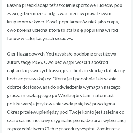
kasyna przedkładają też szkolenie sportowe i uciechy pod
żywo, gdzie możesz odgrywać przeciw prawdziwym
krupierom w żywo. Kości, popularne również jako craps,
owo kolejna uciecha, która to stała się popularna wśród
fanów w całej kasynach sieciowy.
Gier Hazardowych, Yeti uzyskało podobnie prestiżową
autoryzację MGA. Owo bez wątpliwości 1 spośród
najbardziej świeżych kasyn, jeśli chodzi o skórkę i fabularny
bodziec przeważający. Oferta jest podobnie faktycznie
dobrze dostosowana do odwiedzenia wymagań naszego
gracza mieszkającego po Wielkiej brytanii, natomiast
polska wersja językowa nie wydaje się być przystępna.
Okres przelewu pieniędzy pod Twoje konto jest zależne od
czasu casino sieciowy oryginalne pieniądze oraz wybieranej
za pośrednictwem Ciebie procedury wypłat. Zamierzasz